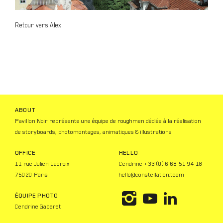
Retour vers Alex
ABOUT
Pavillon Noir représente une équipe de roughmen dédiée à la réalisation
de storyboards, photomontages, animatiques & illustrations
OFFICE
HELLO
11 rue Julien Lacroix
Cendrine +33 (0) 6 68 51 94 18
75020 Paris
hello@constellation.team
ÉQUIPE PHOTO
I
Y
L
Cendrine Gabaret