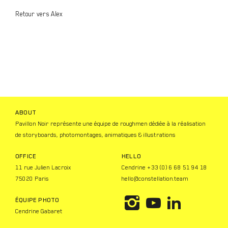
Retour vers Alex
ABOUT
Pavillon Noir représente une équipe de roughmen dédiée à la réalisation
de storyboards, photomontages, animatiques & illustrations
OFFICE
HELLO
11 rue Julien Lacroix
Cendrine +33 (0) 6 68 51 94 18
75020 Paris
hello@constellation.team
ÉQUIPE PHOTO
I
Y
L
Cendrine Gabaret