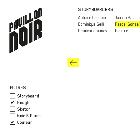
STORYBOARDERS
Antoine Crespin
Jaouen Salaun
Dominique Gelli
Pascal Gonzal
François Launay
Patrice
FILTRES
Storyboard
Rough
Sketch
Noir & Blanc
Couleur