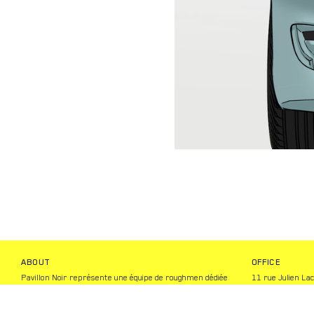
ABOUT
OFFICE
Pavillon Noir représente une équipe de roughmen dédiée
11 rue Julien Lac
à la réalisation de storyboards, photomontages,
75020 Paris
animatiques & illustrations