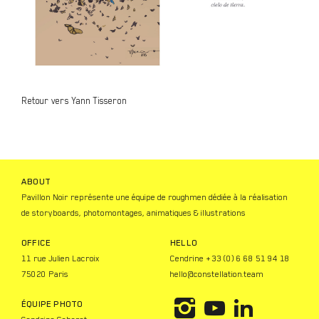
Retour vers Yann Tisseron
ABOUT
Pavillon Noir représente une équipe de roughmen dédiée à la réalisation
de storyboards, photomontages, animatiques & illustrations
OFFICE
HELLO
11 rue Julien Lacroix
Cendrine +33 (0) 6 68 51 94 18
75020 Paris
hello@constellation.team
ÉQUIPE PHOTO
I
Y
L