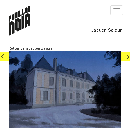
Toggle
navigati
Jaouen Salaun
Retour vers Jaouen Salaun