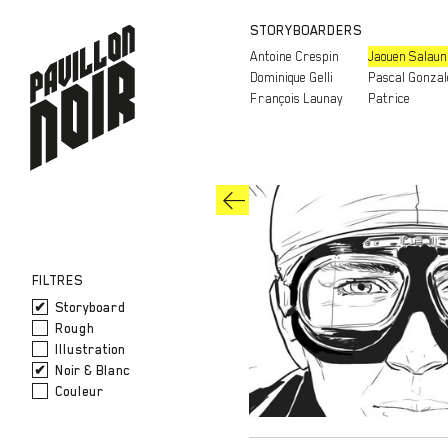
STORYBOARDERS
Antoine Crespin
Jaouen Salaun
Dominique Gelli
Pascal Gonzal
François Launay
Patrice
FILTRES
Storyboard
Rough
Illustration
Noir & Blanc
Couleur