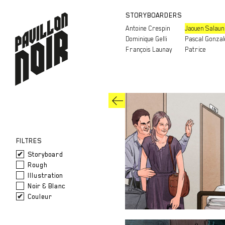
STORYBOARDERS
Antoine Crespin
Jaouen Salaun
Dominique Gelli
Pascal Gonzal
François Launay
Patrice
FILTRES
Storyboard
Rough
Illustration
Noir & Blanc
Couleur