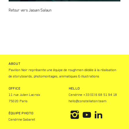
Retour vers Jaouen Salaun
ABOUT
Pavillon Noir représente une équipe de roughmen dédiée à la réalisation
de storyboards, photomontages, animatiques & illustrations
OFFICE
HELLO
11 rue Julien Lacroix
Cendrine +33 (0) 6 68 51 94 18
75020 Paris
hello@constellation.team
ÉQUIPE PHOTO
I
Y
L
Cendrine Gabaret